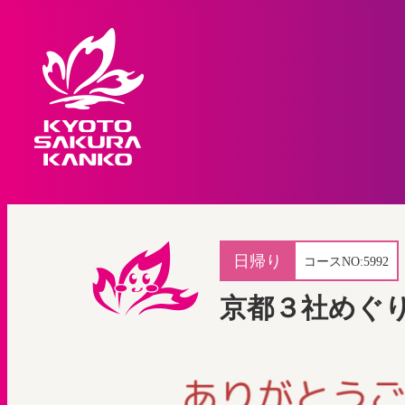
日帰り
コースNO:
5992
京都３社めぐ