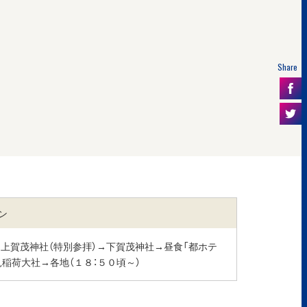
Share
ン
→上賀茂神社（特別参拝）→下賀茂神社→昼食「都ホテ
稲荷大社→各地（１８：５０頃～）