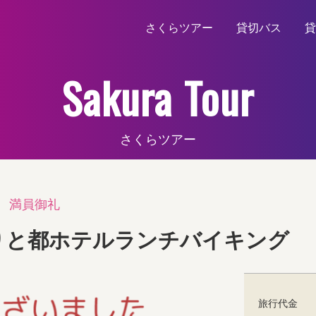
さくらツアー
貸切バス
貸
Sakura Tour
さくらツアー
満員御礼
りと都ホテルランチバイキング
旅行代金