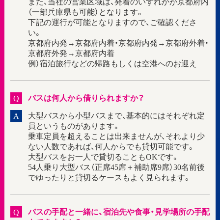
また、当社の営業区域は、発着のいずれかが京都府内
（一部兵庫県も可能）となります。
下記の運行が可能となりますので、ご確認くださ
い。
京都府内発→京都府内着・京都府内発→京都府外着・
京都府外発→京都府内着
例）宿泊旅行などの帰路もしくは空港へのお迎え
バスは何人から借りられますか？
Q
大型バスから小型バスまで、基本的にはそれぞれ定
A
員というものがあります。
乗車定員を超えることは出来ませんが、それより少
ない人数であれば、何人からでも貸切可能です。
大型バスをお一人で貸切ることもOKです。
54人乗り大型バス（正席45席＋補助席9席）30名前後
でゆったりと貸切るケースもよく見られます。
バスの手配と一緒に、宿泊先や食事・見学場所の手配
Q